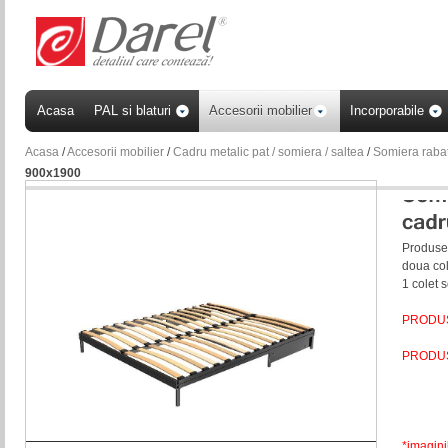
Acasa
PAL si blaturi
Accesorii mobilier
Incorporabile
Acasa
/
Accesorii mobilier
/
Cadru metalic pat / somiera / saltea
/
Somiera rabat
900x1900
Produsel
doua col
1 colet 
PRODUS
PRODUS
*imagini