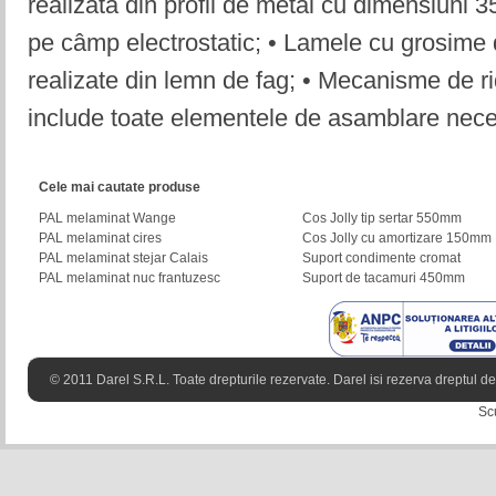
realizată din profil de metal cu dimensiuni 
pe câmp electrostatic; • Lamele cu grosim
realizate din lemn de fag; • Mecanisme de ri
include toate elementele de asamblare nec
Cele mai cautate produse
PAL melaminat Wange
Cos Jolly tip sertar 550mm
PAL melaminat cires
Cos Jolly cu amortizare 150mm
PAL melaminat stejar Calais
Suport condimente cromat
PAL melaminat nuc frantuzesc
Suport de tacamuri 450mm
© 2011 Darel S.R.L. Toate drepturile rezervate. Darel isi rezerva dreptul de 
Sc