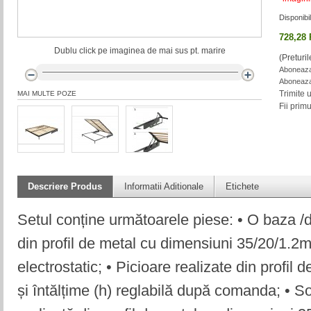
Disponibil
728,28
Dublu click pe imaginea de mai sus pt. marire
(Preturi
Aboneaza-
Aboneaza-
Trimite 
MAI MULTE POZE
Fii prim
Descriere Produs
Informatii Aditionale
Etichete
Setul conține următoarele piese: • O baza /d
din profil de metal cu dimensiuni 35/20/1.2
electrostatic; • Picioare realizate din profi
și întălțime (h) reglabilă după comanda; • S