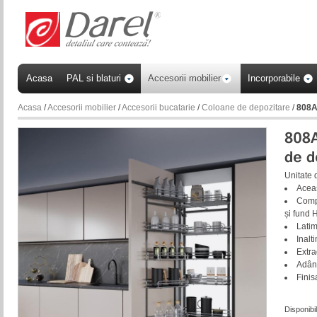
Acasa
PAL si blaturi
Accesorii mobilier
Incorporabile
Acasa
/
Accesorii mobilier
/
Accesorii bucatarie
/
Coloane de depozitare
/
808A
Unitate 
Aceas
Compa
și fund 
Lati
Inal
Extra
Adân
Finis
Disponibil