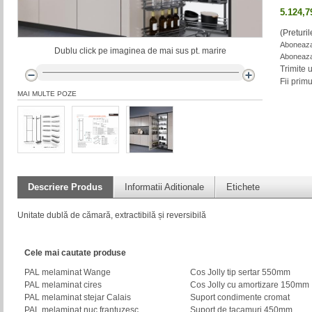
5.124,
(Preturi
Aboneaza-
Dublu click pe imaginea de mai sus pt. marire
Aboneaza-
Trimite 
Fii prim
MAI MULTE POZE
Descriere Produs
Informatii Aditionale
Etichete
Unitate dublă de cămară, extractibilă și reversibilă
Cele mai cautate produse
PAL melaminat Wange
Cos Jolly tip sertar 550mm
PAL melaminat cires
Cos Jolly cu amortizare 150mm
PAL melaminat stejar Calais
Suport condimente cromat
PAL melaminat nuc frantuzesc
Suport de tacamuri 450mm