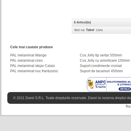
5 Articol(e)
Vezi ca:
Tabel
Lista
Cele mai cautate produse
PAL melaminat Wange
Cos Jolly tip sertar 550mm
PAL melaminat cires
Cos Jolly cu amortizare 150mm
PAL melaminat stejar Calais
Suport condimente cromat
PAL melaminat nuc frantuzesc
Suport de tacamuri 450mm
© 2011 Darel S.R.L. Toate drepturile rezervate. Darel isi rezerva dreptul de 
Rez