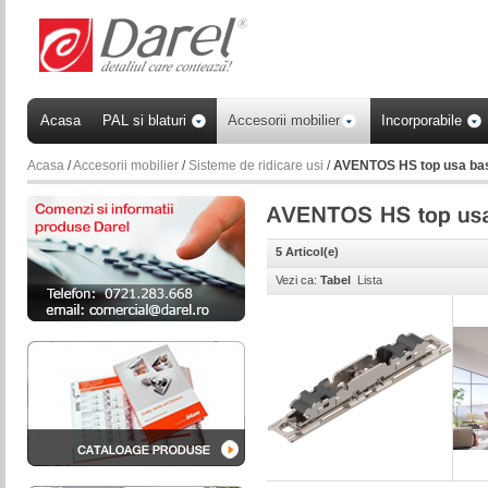
Acasa
PAL si blaturi
Accesorii mobilier
Incorporabile
Acasa
/
Accesorii mobilier
/
Sisteme de ridicare usi
/
AVENTOS HS top usa ba
5 Articol(e)
Vezi ca:
Tabel
Lista