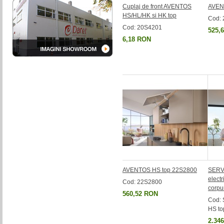
Cuplaj de front AVENTOS
AVEN
HS/HL/HK si HK top
Cod:
Cod: 20S4201
525,
6,18 RON
AVENTOS HS top 22S2800
SERVO
electr
Cod: 22S2800
corpu
560,52 RON
Cod:
HS to
2.34