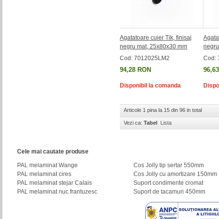
Agatatoare cuier Tik, finisaj
Agatat
negru mat, 25x80x30 mm
negru
Cod: 7012025LM2
Cod:
94,28 RON
96,6
Disponibil la comanda
Dispo
Articole 1 pina la 15 din 96 in total
Vezi ca:
Tabel
Lista
Cele mai cautate produse
PAL melaminat Wange
Cos Jolly tip sertar 550mm
PAL melaminat cires
Cos Jolly cu amortizare 150mm
PAL melaminat stejar Calais
Suport condimente cromat
PAL melaminat nuc frantuzesc
Suport de tacamuri 450mm