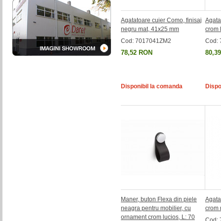
Agatatoare cuier Como, finisaj
Agata
negru mat, 41x25 mm
crom 
Cod: 7017041ZM2
Cod:
78,52 RON
80,3
Disponibil la comanda
Dispo
Maner, buton Flexa din piele
Agata
neagra pentru mobilier, cu
crom 
ornament crom lucios, L: 70
Cod: