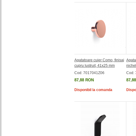
Agatatoare cuier Como, finisaj
Agata
cupru lustruit, 41x25 mm
niche
Cod: 7017041Z06
Cod:
87,88 RON
87,8
Disponibil la comanda
Dispo