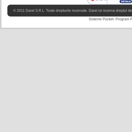
© 2011 Darel S.R.L. Toate drepturile rezervate. Darel isi rezerva dreptul de 
Sisteme Pocket- Program Re