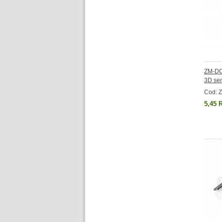
ZM-DC
3D sem
Cod: 
5,45 