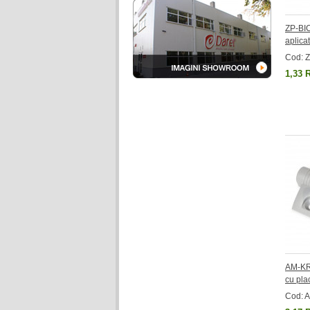
ZP-BI
aplica
Cod: 
1,33 
AM-KR
cu pla
Cod: 