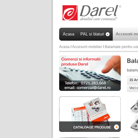
Acasa
PAL si blaturi
Accesorii mo
Acasa
/
Accesorii mobilier
/
Balamale pentru us
balam
15 Ar
Vezi 