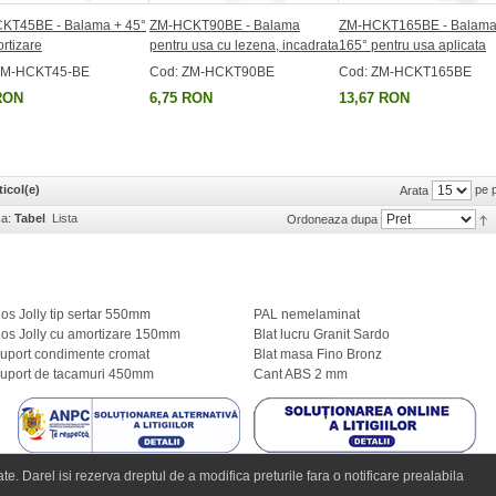
KT45BE - Balama + 45°
ZM-HCKT90BE - Balama
ZM-HCKT165BE - Balam
rtizare
pentru usa cu lezena, incadrata
165° pentru usa aplicata
ZM-HCKT45-BE
Cod: ZM-HCKT90BE
Cod: ZM-HCKT165BE
RON
6,75 RON
13,67 RON
ticol(e)
pe 
Arata
ca:
Tabel
Lista
Ordoneaza dupa
os Jolly tip sertar 550mm
PAL nemelaminat
os Jolly cu amortizare 150mm
Blat lucru Granit Sardo
uport condimente cromat
Blat masa Fino Bronz
uport de tacamuri 450mm
Cant ABS 2 mm
e. Darel isi rezerva dreptul de a modifica preturile fara o notificare prealabila