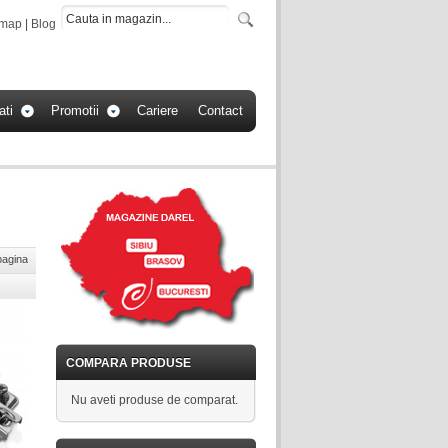
emap
|
Blog
ati
Promotii
Cariere
Contact
pagina
COMPARA PRODUSE
Nu aveti produse de comparat.