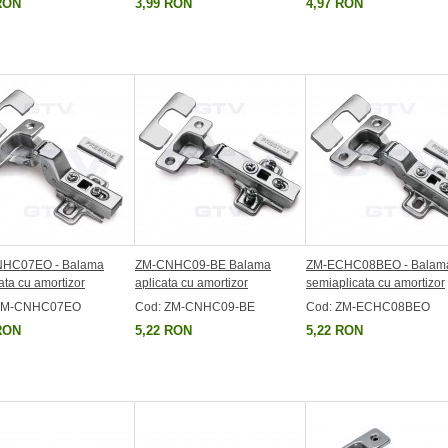
RON
3,99 RON
4,97 RON
HC07EO - Balama
ZM-CNHC09-BE Balama
ZM-ECHC08BEO - Balam
ata cu amortizor
aplicata cu amortizor
semiaplicata cu amortizor
 ZM-CNHC07EO
Cod: ZM-CNHC09-BE
Cod: ZM-ECHC08BEO
RON
5,22 RON
5,22 RON