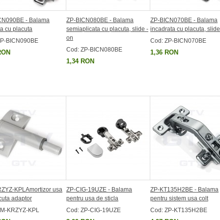
CN090BE - Balama
ZP-BICN080BE - Balama
ZP-BICN070BE - Balama
ta cu placuta
semiaplicata cu placuta, slide -
incadrata cu placuta, slide
on
ZP-BICN090BE
Cod: ZP-BICN070BE
Cod: ZP-BICN080BE
RON
1,36 RON
1,34 RON
ZYZ-KPLAmortizor usa
ZP-CIG-19UZE - Balama
ZP-KT135H2BE - Balama
cuta adaptor
pentru usa de sticla
pentru sistem usa colt
AM-KRZYZ-KPL
Cod: ZP-CIG-19UZE
Cod: ZP-KT135H2BE