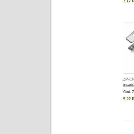
3,17 
ZM-CN
incadr
Cod:
5,22 