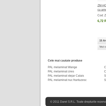
ZM-HC
cu amo
Cod: 
6,72 
15 Ar
Vezi 
Cele mai cautate produse
PAL melaminat Wange
C
PAL melaminat cires
C
PAL melaminat stejar Calais
S
PAL melaminat nuc frantuzesc
S
© 2011 Darel S.R.L. Toate drepturile rezervat