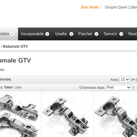
Bun Venit!
Despre Darel
|
Sit
bilier
Incorporabile
Unelte
Parchet
Servicii
Nout
i
/
Balamale GTV
ale
ticol(e)
pe 
Arata
ca:
Tabel
Lista
Ordoneaza dupa