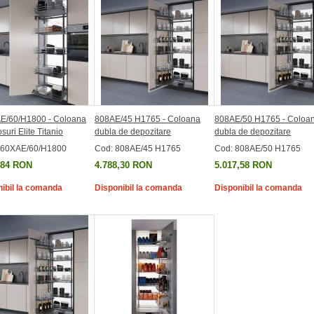
E/60/H1800 - Coloana
808AE/45 H1765 - Coloana
808AE/50 H1765 - Coloa
suri Elite Titanio
dubla de depozitare
dubla de depozitare
860XAE/60/H1800
Cod: 808AE/45 H1765
Cod: 808AE/50 H1765
,84 RON
4.788,30 RON
5.017,58 RON
ibil la comanda
Disponibil la comanda
Disponibil la comanda