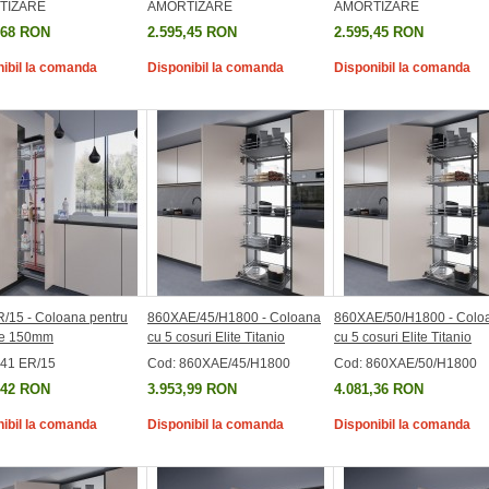
TIZARE
AMORTIZARE
AMORTIZARE
,68 RON
2.595,45 RON
2.595,45 RON
ibil la comanda
Disponibil la comanda
Disponibil la comanda
/15 - Coloana pentru
860XAE/45/H1800 - Coloana
860XAE/50/H1800 - Colo
de 150mm
cu 5 cosuri Elite Titanio
cu 5 cosuri Elite Titanio
841 ER/15
Cod: 860XAE/45/H1800
Cod: 860XAE/50/H1800
,42 RON
3.953,99 RON
4.081,36 RON
ibil la comanda
Disponibil la comanda
Disponibil la comanda