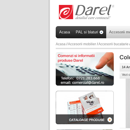
Acasa
PAL si blaturi
Accesorii mo
Acasa
/
Accesorii mobilier
/
Accesorii bucatarie
14 Ar
Vezi 