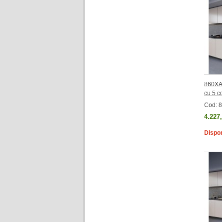
860XA
cu 5 co
Cod: 
4.227
Dispon