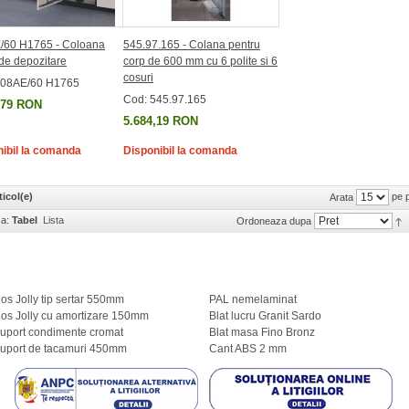
/60 H1765 - Coloana
545.97.165 - Colana pentru
de depozitare
corp de 600 mm cu 6 polite si 6
cosuri
808AE/60 H1765
Cod: 545.97.165
,79 RON
5.684,19 RON
ibil la comanda
Disponibil la comanda
ticol(e)
pe 
Arata
ca:
Tabel
Lista
Ordoneaza dupa
os Jolly tip sertar 550mm
PAL nemelaminat
os Jolly cu amortizare 150mm
Blat lucru Granit Sardo
uport condimente cromat
Blat masa Fino Bronz
uport de tacamuri 450mm
Cant ABS 2 mm