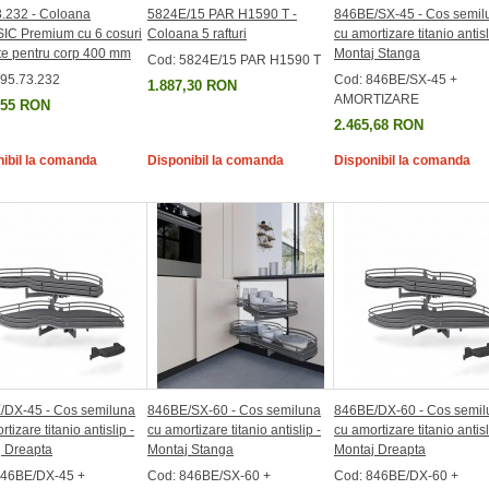
.232 - Coloana
5824E/15 PAR H1590 T -
846BE/SX-45 - Cos semil
IC Premium cu 6 cosuri
Coloana 5 rafturi
cu amortizare titanio antisl
e pentru corp 400 mm
Montaj Stanga
Cod: 5824E/15 PAR H1590 T
595.73.232
Cod: 846BE/SX-45 +
1.887,30 RON
AMORTIZARE
,55 RON
2.465,68 RON
ibil la comanda
Disponibil la comanda
Disponibil la comanda
/DX-45 - Cos semiluna
846BE/SX-60 - Cos semiluna
846BE/DX-60 - Cos semil
tizare titanio antislip -
cu amortizare titanio antislip -
cu amortizare titanio antisl
 Dreapta
Montaj Stanga
Montaj Dreapta
846BE/DX-45 +
Cod: 846BE/SX-60 +
Cod: 846BE/DX-60 +