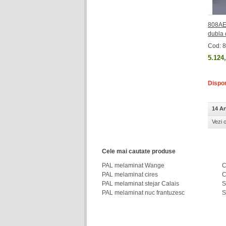
808AE
dubla 
Cod: 
5.124
Dispon
14 Ar
Vezi 
Cele mai cautate produse
PAL melaminat Wange
C
PAL melaminat cires
C
PAL melaminat stejar Calais
S
PAL melaminat nuc frantuzesc
S