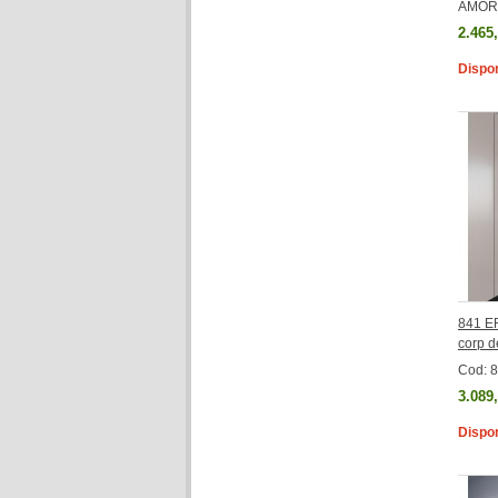
AMOR
2.465
Dispon
841 ER
corp 
Cod: 
3.089
Dispon