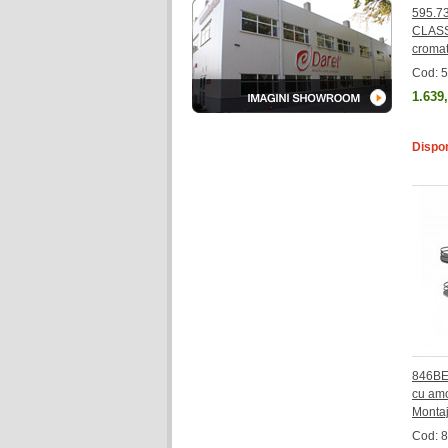
595.73
CLASS
cromat
Cod: 
1.639
Dispon
846BE
cu amor
Montaj
Cod: 