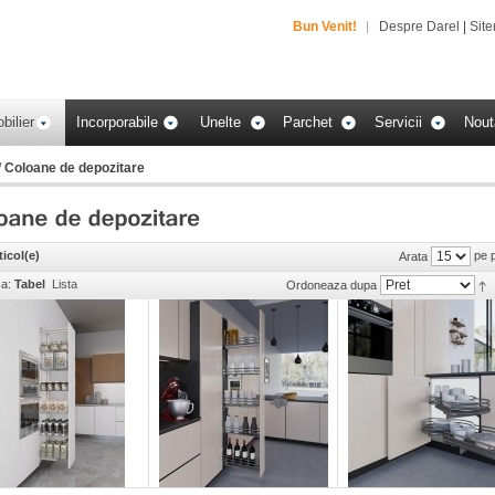
Bun Venit!
Despre Darel
|
Sit
bilier
Incorporabile
Unelte
Parchet
Servicii
Nout
/
Coloane de depozitare
ticol(e)
pe 
Arata
ca:
Tabel
Lista
Ordoneaza dupa