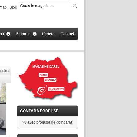
emap
|
Blog
ati
Promotii
Cariere
Contact
pagina
COMPARA PRODUSE
Nu aveti produse de comparat.