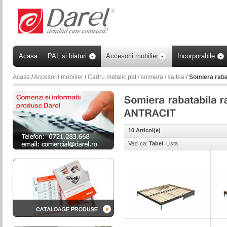
Acasa
PAL si blaturi
Accesorii mobilier
Incorporabile
Acasa
/
Accesorii mobilier
/
Cadru metalic pat / somiera / saltea
/
Somiera raba
10 Articol(e)
Vezi ca:
Tabel
Lista