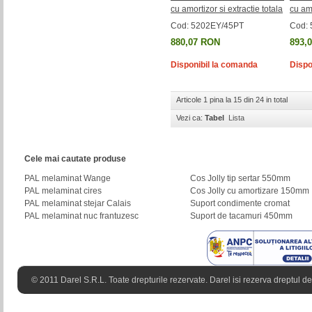
cu amortizor si extractie totala
cu amo
Cod: 5202EY/45PT
Cod:
880,07 RON
893,
Disponibil la comanda
Dispo
Articole 1 pina la 15 din 24 in total
Vezi ca:
Tabel
Lista
Cele mai cautate produse
PAL melaminat Wange
Cos Jolly tip sertar 550mm
PAL melaminat cires
Cos Jolly cu amortizare 150mm
PAL melaminat stejar Calais
Suport condimente cromat
PAL melaminat nuc frantuzesc
Suport de tacamuri 450mm
© 2011 Darel S.R.L. Toate drepturile rezervate. Darel isi rezerva dreptul de 