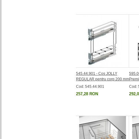
545.44.901 - Cos JOLLY
595.0
REGULAR pentru corp 200 mm
Premi
Cod: 545.44.901
Cod: 
257,28 RON
292,