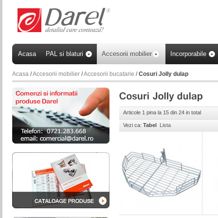
Acasa
PAL si blaturi
Accesorii mobilier
Incorporabile
Acasa
/
Accesorii mobilier
/
Accesorii bucatarie
/
Cosuri Jolly dulap
Articole 1 pina la 15 din 24 in total
Vezi ca:
Tabel
Lista