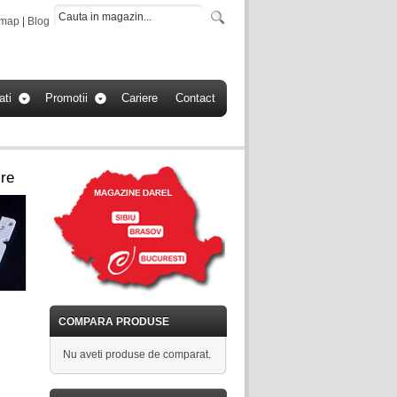
emap
|
Blog
ati
Promotii
Cariere
Contact
ire
COMPARA PRODUSE
Nu aveti produse de comparat.