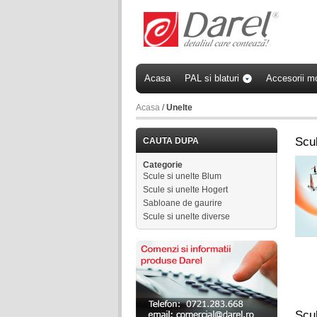
Acasa
PAL si blaturi
Accesorii mo
Acasa
/
Unelte
Scul
CAUTA DUPA
Categorie
Scule si unelte Blum
Scule si unelte Hogert
Sabloane de gaurire
Scule si unelte diverse
Scul