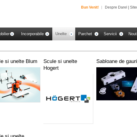
Bun Venit!
Despre Darel
|
Sit
bilier
Incorporabile
Unelte
Parchet
Servicii
Nout
e si unelte Blum
Scule si unelte
Sabloane de gaur
Hogert
e si unelte