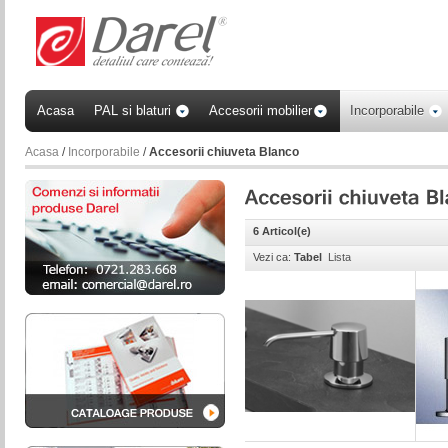
Acasa
PAL si blaturi
Accesorii mobilier
Incorporabile
Acasa
/
Incorporabile
/
Accesorii chiuveta Blanco
6 Articol(e)
Vezi ca:
Tabel
Lista