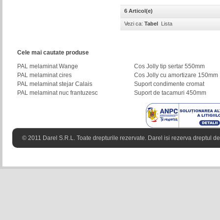
6 Articol(e)
Vezi ca:
Tabel
Lista
Cele mai cautate produse
PAL melaminat Wange
Cos Jolly tip sertar 550mm
PAL melaminat cires
Cos Jolly cu amortizare 150mm
PAL melaminat stejar Calais
Suport condimente cromat
PAL melaminat nuc frantuzesc
Suport de tacamuri 450mm
© 2011 Darel S.R.L. Toate drepturile rezervate. Darel isi rezerva dreptul de 