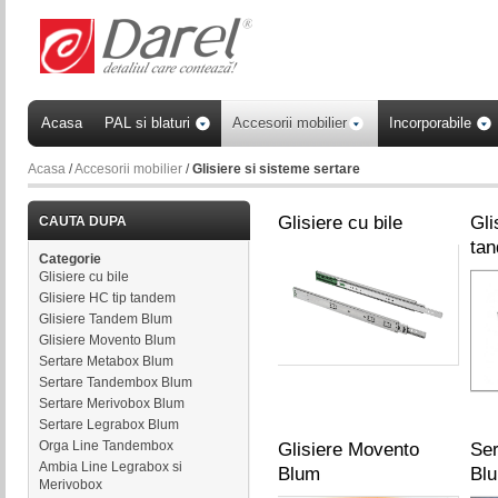
Acasa
PAL si blaturi
Accesorii mobilier
Incorporabile
Acasa
/
Accesorii mobilier
/
Glisiere si sisteme sertare
Glisiere cu bile
Gli
CAUTA DUPA
ta
Categorie
Glisiere cu bile
Glisiere HC tip tandem
Glisiere Tandem Blum
Glisiere Movento Blum
Sertare Metabox Blum
Sertare Tandembox Blum
Sertare Merivobox Blum
Sertare Legrabox Blum
Orga Line Tandembox
Glisiere Movento
Se
Ambia Line Legrabox si
Blum
Bl
Merivobox