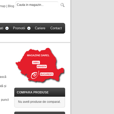
emap
|
Blog
ati
Promotii
Cariere
Contact
ească
ată și
COMPARA PRODUSE
n punct
Nu aveti produse de comparat.