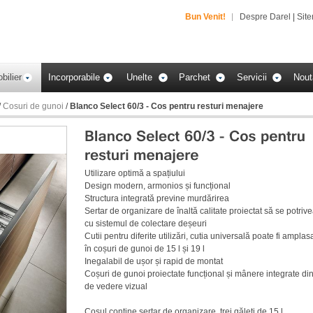
Bun Venit!
Despre Darel
|
Sit
bilier
Incorporabile
Unelte
Parchet
Servicii
Nout
/
Cosuri de gunoi
/
Blanco Select 60/3 - Cos pentru resturi menajere
Utilizare optimă a spațiului
Design modern, armonios și funcțional
Structura integrată previne murdărirea
Sertar de organizare de înaltă calitate proiectat să se potriv
cu sistemul de colectare deșeuri
Cutii pentru diferite utilizări, cutia universală poate fi amplas
în coșuri de gunoi de 15 l și 19 l
Inegalabil de ușor și rapid de montat
Coșuri de gunoi proiectate funcțional și mânere integrate di
de vedere vizual
Cosul contine sertar de organizare, trei găleți de 15 l.