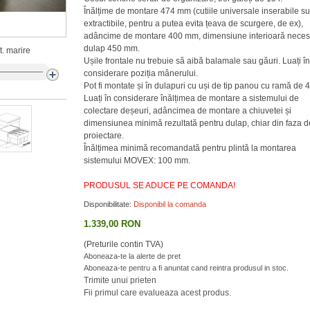
Înălțime de montare 474 mm (cutiile universale inserabile su
extractibile, pentru a putea evita țeava de scurgere, de ex),
adâncime de montare 400 mm, dimensiune interioară neces
dulap 450 mm.
. marire
Ușile frontale nu trebuie să aibă balamale sau găuri. Luați în
considerare poziția mânerului.
Pot fi montate și în dulapuri cu uși de tip panou cu ramă de
Luați în considerare înălțimea de montare a sistemului de
colectare deșeuri, adâncimea de montare a chiuvetei și
dimensiunea minimă rezultată pentru dulap, chiar din faza d
proiectare.
Înălțimea minimă recomandată pentru plintă la montarea
sistemului MOVEX: 100 mm.
PRODUSUL SE ADUCE PE COMANDA!
Disponibilitate:
Disponibil la comanda
1.339,00 RON
(Preturile contin TVA)
Aboneaza-te la alerte de pret
Aboneaza-te pentru a fi anuntat cand reintra produsul in stoc.
Trimite unui prieten
Fii primul care evalueaza acest produs.