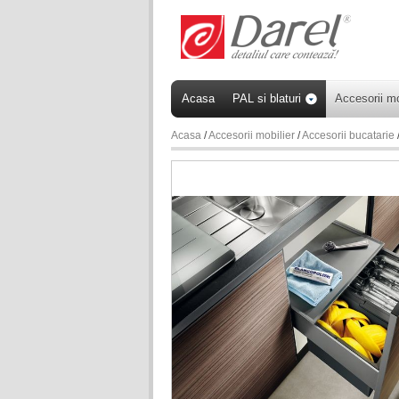
Acasa
PAL si blaturi
Accesorii mo
Acasa
/
Accesorii mobilier
/
Accesorii bucatarie