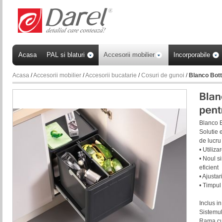
Acasa
PAL si blaturi
Accesorii mobilier
Incorporabile
Acasa
/
Accesorii mobilier
/
Accesorii bucatarie
/
Cosuri de gunoi
/
Blanco Bott
Blanco 
Solutie 
de lucru
• Utiliza
• Noul s
eficient
• Ajustar
• Timpul
Inclus i
Sistemul
Rama cu 