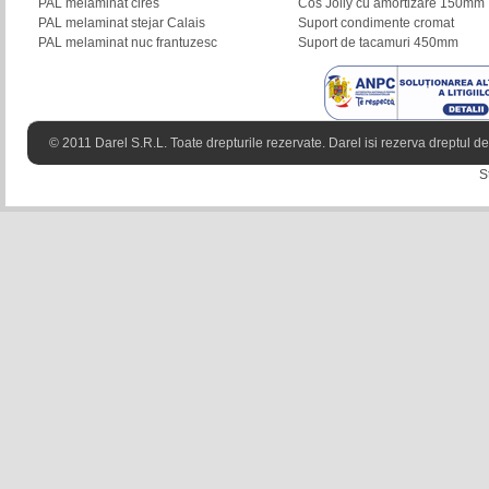
PAL melaminat cires
Cos Jolly cu amortizare 150mm
PAL melaminat stejar Calais
Suport condimente cromat
PAL melaminat nuc frantuzesc
Suport de tacamuri 450mm
© 2011 Darel S.R.L. Toate drepturile rezervate. Darel isi rezerva dreptul de 
S