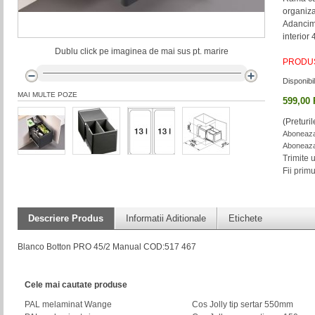
organiza
Adancim
interior
Dublu click pe imaginea de mai sus pt. marire
PRODUS
Disponibil
MAI MULTE POZE
599,00
(Preturi
Aboneaza-
Aboneaza-
Trimite 
Fii prim
Descriere Produs
Informatii Aditionale
Etichete
Blanco Botton PRO 45/2 Manual COD:517 467
Cele mai cautate produse
PAL melaminat Wange
Cos Jolly tip sertar 550mm