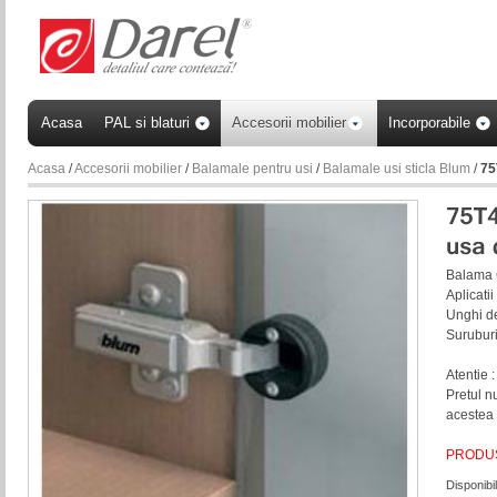
Acasa
PAL si blaturi
Accesorii mobilier
Incorporabile
Acasa
/
Accesorii mobilier
/
Balamale pentru usi
/
Balamale usi sticla Blum
/
75
Balama C
Aplicati
Unghi d
Suruburi
Atentie :
Pretul n
acestea
PRODUS
Disponibil