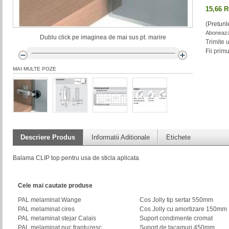
15,66 
(Preturi
Aboneaza-
Dublu click pe imaginea de mai sus pt. marire
Trimite 
Fii prim
MAI MULTE POZE
Descriere Produs
Informatii Aditionale
Etichete
Balama CLIP top pentru usa de sticla aplicata
Cele mai cautate produse
PAL melaminat Wange
Cos Jolly tip sertar 550mm
PAL melaminat cires
Cos Jolly cu amortizare 150mm
PAL melaminat stejar Calais
Suport condimente cromat
PAL melaminat nuc frantuzesc
Suport de tacamuri 450mm