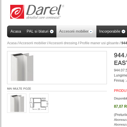
Acasa
PAL si blaturi
Accesorii mobilier
Incorporabile
Acasa
/
Accesorii mobilier
/
Accesorii dressing
/
Profile maner usi glisante
/
944
944.07.
Lungime
Finisaj :
MAI MULTE POZE
PRODUS
Disponibil
87,07 
(Preturi
Aboneaza-
Aboneaza-