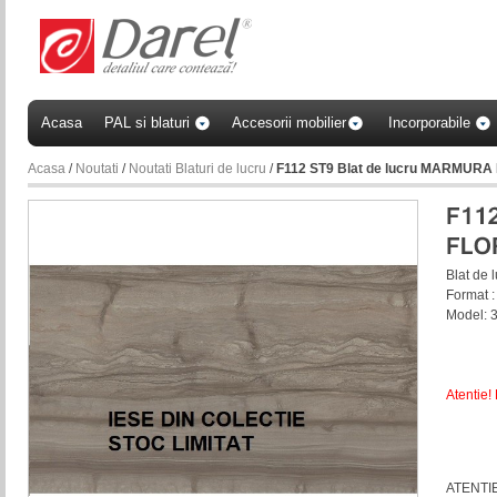
Acasa
PAL si blaturi
Accesorii mobilier
Incorporabile
Acasa
/
Noutati
/
Noutati Blaturi de lucru
/
F112 ST9 Blat de lucru MARMUR
Blat d
Format 
Model: 3
Atentie!
ATENTIE