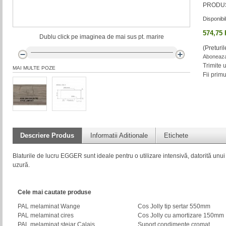
PRODUS
Disponibil
574,75
Dublu click pe imaginea de mai sus pt. marire
(Preturi
Aboneaza-
Trimite 
MAI MULTE POZE
Fii prim
Descriere Produs
Informatii Aditionale
Etichete
Blaturile de lucru EGGER sunt ideale pentru o utilizare intensivă, datorită unui 
uzură.
Cele mai cautate produse
PAL melaminat Wange
Cos Jolly tip sertar 550mm
PAL melaminat cires
Cos Jolly cu amortizare 150mm
PAL melaminat stejar Calais
Suport condimente cromat