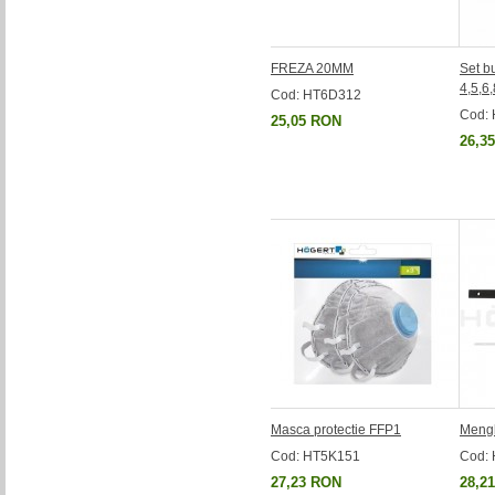
FREZA 20MM
Set b
4,5,6
Cod: HT6D312
Cod:
25,05 RON
26,3
Masca protectie FFP1
Meng
Cod: HT5K151
Cod:
27,23 RON
28,2