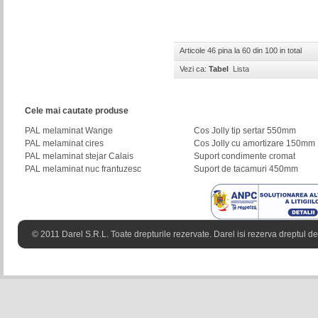
Articole 46 pina la 60 din 100 in total
Vezi ca:
Tabel
Lista
Cele mai cautate produse
PAL melaminat Wange
Cos Jolly tip sertar 550mm
PAL melaminat cires
Cos Jolly cu amortizare 150mm
PAL melaminat stejar Calais
Suport condimente cromat
PAL melaminat nuc frantuzesc
Suport de tacamuri 450mm
© 2011 Darel S.R.L. Toate drepturile rezervate. Darel isi rezerva dreptul de 