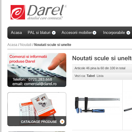
Acasa
PAL si blaturi
Accesorii mobilier
Incorporabile
Acasa
/
Noutati
/
Noutati scule si unelte
Articole 46 pina la 60 din 100 in total
Vezi ca:
Tabel
Lista