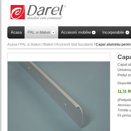
Acasa
PAL si blaturi
Accesorii mobilier
Incorporabile
Acasa
/
PAL si blaturi
/
Blaturi
/
Accesorii blat bucatarie
/
Capat aluminiu pentr
Capat al
Universa
Pretul e
Disponibil
11,31 
(Preturi
Aboneaza-
Trimite 
Fii prim