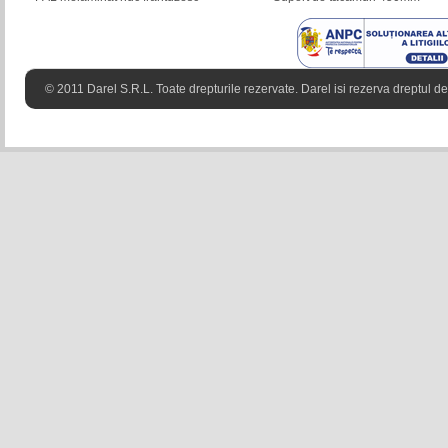
© 2011 Darel S.R.L. Toate drepturile rezervate. Darel isi rezerva dreptul de 