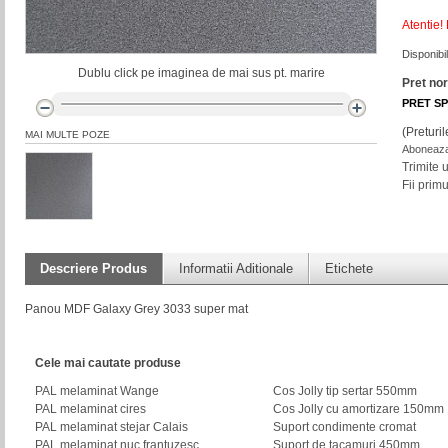
Atentie!
Disponibil
Dublu click pe imaginea de mai sus pt. marire
Pret no
PRET SP
(Preturi
MAI MULTE POZE
Aboneaza-
Trimite 
Fii prim
Descriere Produs
Informatii Aditionale
Etichete
Panou MDF Galaxy Grey 3033 super mat
Cele mai cautate produse
PAL melaminat Wange
Cos Jolly tip sertar 550mm
PAL melaminat cires
Cos Jolly cu amortizare 150mm
PAL melaminat stejar Calais
Suport condimente cromat
PAL melaminat nuc frantuzesc
Suport de tacamuri 450mm