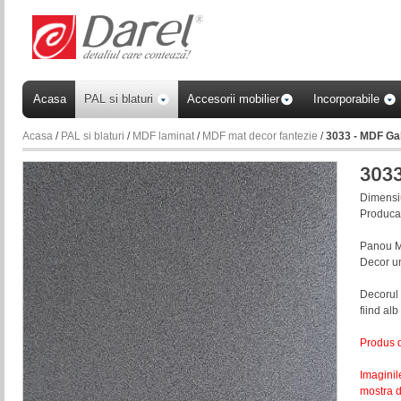
Acasa
PAL si blaturi
Accesorii mobilier
Incorporabile
Acasa
/
PAL si blaturi
/
MDF laminat
/
MDF mat decor fantezie
/
3033 - MDF Ga
Dimensi
Produca
Panou M
Decor un
Decorul 
fiind alb
Produs 
Imaginil
mostra d