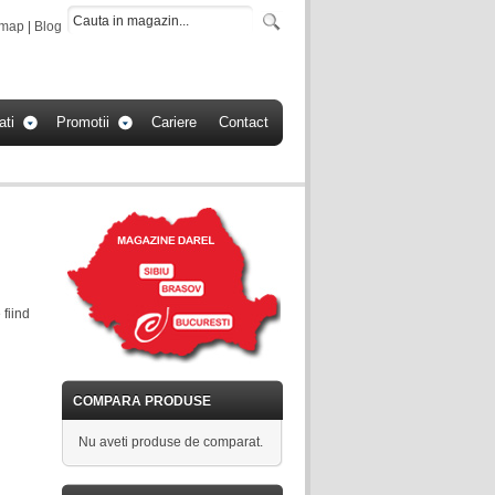
emap
|
Blog
ati
Promotii
Cariere
Contact
 fiind
COMPARA PRODUSE
Nu aveti produse de comparat.