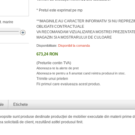
* Pretul este exprimat pe mp
**IMAGINILE AU CARACTER INFORMATIV SI NU REPREZI
. marire
OBLIGATII CONTRACTUALE
VA RECOMANDAM VIZUALIZAREA MOSTREI PREZENTATE
MAGAZIN SI A MOSTRARULUI DE CULOARE
Disponibilitate:
Disponibil la comanda
673,24 RON
(Preturile contin TVA)
Aboneaza-te la alerte de pret
Aboneaza-te pentru a fi anuntat cand reintra produsul in stoc.
Trimite unui prieten
Fii primul care evalueaza acest produs.
ale
Etichete
 vopsite sunt produse destinate producției de mobilier executate din materii prime 
a solicitată de client, rezultând astfel produsul ﬁnit.