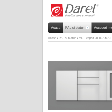
Acasa
PAL si blaturi
Accesorii mo
Acasa
/
PAL si blaturi
/
MDF vopsit ULTRA MAT N