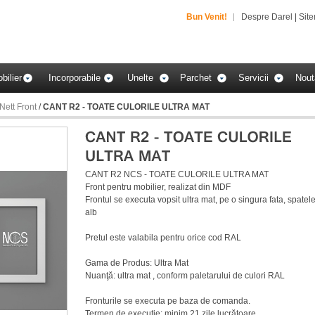
Bun Venit!
Despre Darel
|
Sit
bilier
Incorporabile
Unelte
Parchet
Servicii
Nout
ett Front
/
CANT R2 - TOATE CULORILE ULTRA MAT
CANT R2 NCS - TOATE CULORILE ULTRA MAT
Front pentru mobilier, realizat din MDF
Frontul se executa vopsit ultra mat, pe o singura fata, spatele
alb
Pretul este valabila pentru orice cod RAL
Gama de Produs: Ultra Mat
Nuanţă: ultra mat , conform paletarului de culori RAL
Fronturile se executa pe baza de comanda.
Termen de execuție: minim 21 zile lucrătoare.