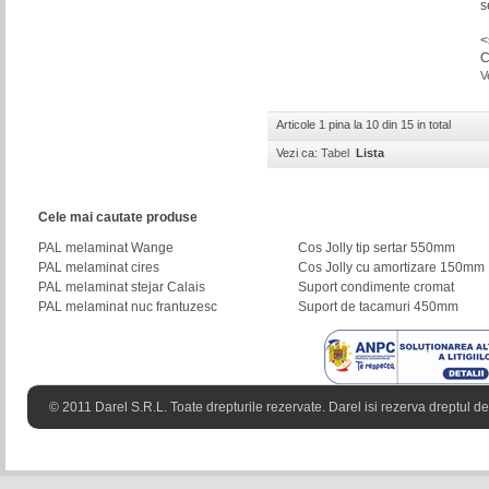
s
<
V
Articole 1 pina la 10 din 15 in total
Vezi ca:
Tabel
Lista
Cele mai cautate produse
PAL melaminat Wange
Cos Jolly tip sertar 550mm
PAL melaminat cires
Cos Jolly cu amortizare 150mm
PAL melaminat stejar Calais
Suport condimente cromat
PAL melaminat nuc frantuzesc
Suport de tacamuri 450mm
© 2011 Darel S.R.L. Toate drepturile rezervate. Darel isi rezerva dreptul de 