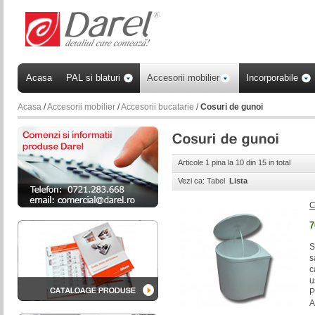
Acasa
PAL si blaturi
Accesorii mobilier
Incorporabile
Acasa
/
Accesorii mobilier
/
Accesorii bucatarie
/
Cosuri de gunoi
Articole 1 pina la 10 din 15 in total
Vezi ca:
Tabel
Lista
C
7
S
s
c
u
P
A