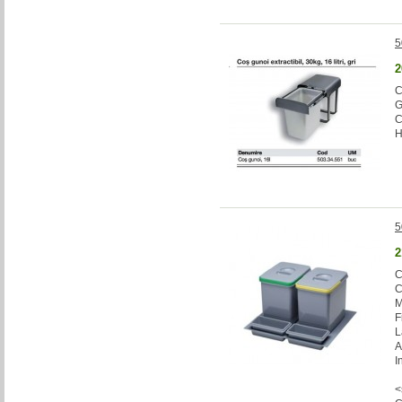
5
2
C
G
C
H
5
2
C
C
M
F
L
A
I
<