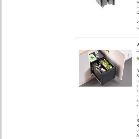
M
F
C
<
B
m
5
B
S
s
•
•
m
•
•
I
S
R
o
A