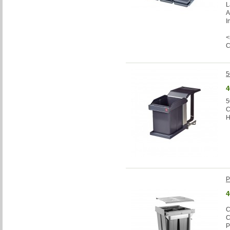
L
A
I
<
5
4
5
C
H
P
4
C
C
P