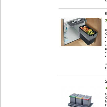
B
3
B
C
•
•
•
b
•
•
<
5
3
C
C
M
F