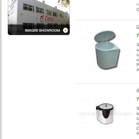
<
C
7
S
s
c
u
P
A
A
7
S
s
c
u
C
A